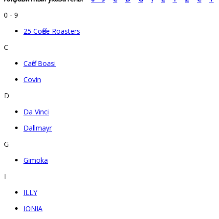
0 - 9
25 Coffee Roasters
C
Caffe Boasi
Covin
D
Da Vinci
Dallmayr
G
Gimoka
I
ILLY
IONIA