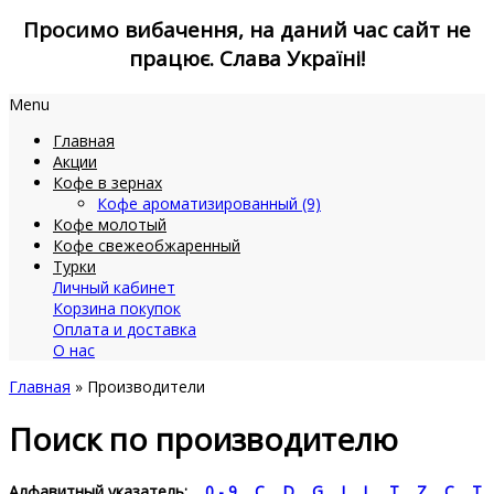
Просимо вибачення, на даний час сайт не
працює. Слава Україні!
Menu
Главная
Акции
Кофе в зернах
Кофе ароматизированный (9)
Кофе молотый
Кофе свежеобжаренный
Турки
Личный кабинет
Корзина покупок
Оплата и доставка
О нас
Главная
» Производители
Поиск по производителю
Алфавитный указатель:
0 - 9
C
D
G
I
L
T
Z
С
Т