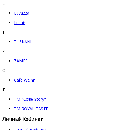
L
Lavazza
Lucaffe
T
TUSKANI
Z
ZAMES
С
Сafe Weinn
Т
ТМ "Coffee Story"
ТМ ROYAL TASTE
Личный Кабинет
Личный Кабинет