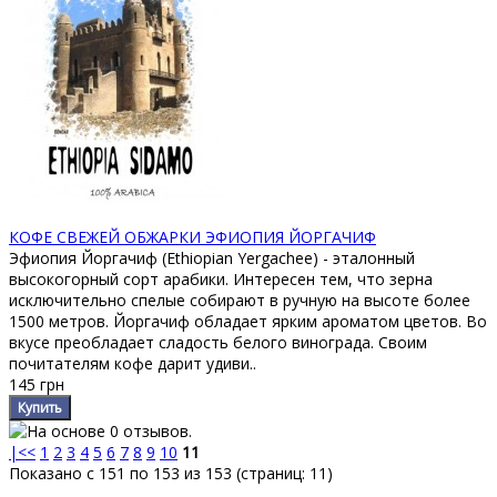
КОФЕ СВЕЖЕЙ ОБЖАРКИ ЭФИОПИЯ ЙОРГАЧИФ
Эфиопия Йоргачиф (Ethiopian Yergacheffe) - эталонный
высокогорный сорт арабики. Интересен тем, что зерна
исключительно спелые собирают в ручную на высоте более
1500 метров. Йоргачиф обладает ярким ароматом цветов. Во
вкусе преобладает сладость белого винограда. Своим
почитателям кофе дарит удиви..
145 грн
|<
<
1
2
3
4
5
6
7
8
9
10
11
Показано с 151 по 153 из 153 (страниц: 11)